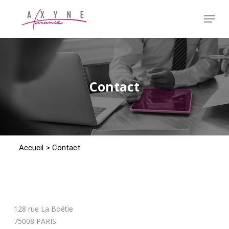
Passer
Menu
au
contenu
Fermer
principal
le
menu
Contact
Accueil
>
Contact
128 rue La Boétie
75008 PARIS