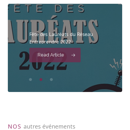
Fête
des
Lauréats
du
Réseau
Team
Université
building
de
Printemps
Axyne
Finance
de
Entreprendre
2022
2022
France
Angels
Read Article
NOS
autres événements