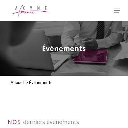
Passer
Menu
au
contenu
Fermer
principal
le
menu
Événements
Accueil
>
Événements
NOS
derniers événements