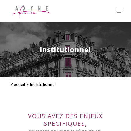
Passer
Menu
au
contenu
Fermer
principal
le
menu
Institutionnel
Accueil
>
Institutionnel
VOUS AVEZ DES ENJEUX
SPÉCIFIQUES,